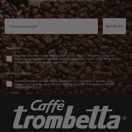
Email
Iscriviti ora
Newsletter
Desidero ricevere tramite mail o posta i buoni sconto, offerte e promozioni
attraverso comunicazioni tradizionali ad esempio con l’invio al mio domicilio o
automatizzate come le mail, app o sms.
Marketing Diretto
Desidero ricevere tramite mail la newsletter con l’obiettivo di favorire una
migliore conoscenza dei prodotti e delle opportunità di acquisto di CAFFÈ
TROMBETTA S.p.A