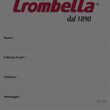
Nome
*
Indirizzo Email
*
Telefono
*
Messaggio
*
0 / 180