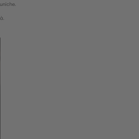
 uniche.
à.