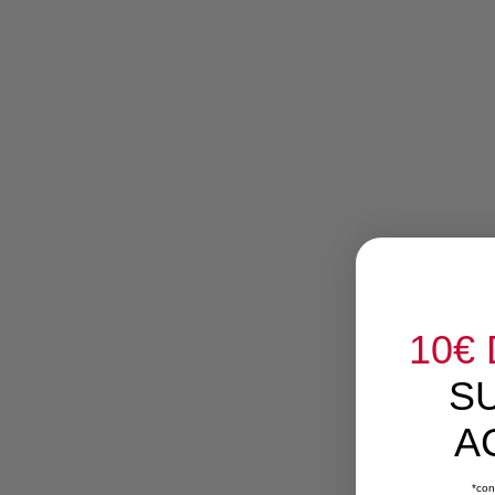
10€
S
A
*con