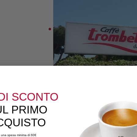
DI SCONTO
UL PRIMO
CQUISTO
OGGI
 una spesa minima di 60€