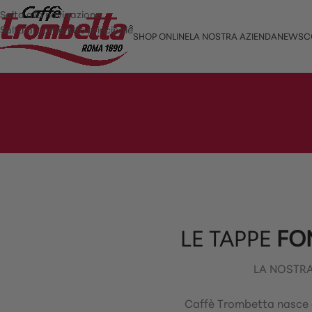
Salta alla navigazione
Salta al contenuto principale
SHOP ONLINE
LA NOSTRA AZIENDA
NEWS
C
LE TAPPE
FO
LA NOSTRA 
Caffè Trombetta nasce da