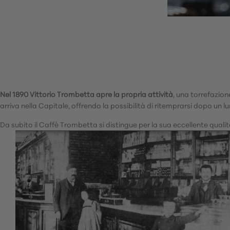
Nel 1890 Vittorio Trombetta apre la propria attività
, una torrefazion
arriva nella Capitale, offrendo la possibilità di ritemprarsi dopo un 
Da subito il Caffè Trombetta si distingue per la sua eccellente qualit