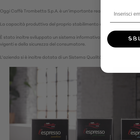
Oggi Caffè Trombetta S.p.A. è un’importante realtà industriale a con
La capacità produttiva del proprio stabilimento è di oltre 6.000 to
È stato inoltre sviluppato un sistema informativo integrato con le lin
SB
vigenti e della sicurezza del consumatore.
L’azienda si è inoltre dotata di un Sistema Qualità certificato secon