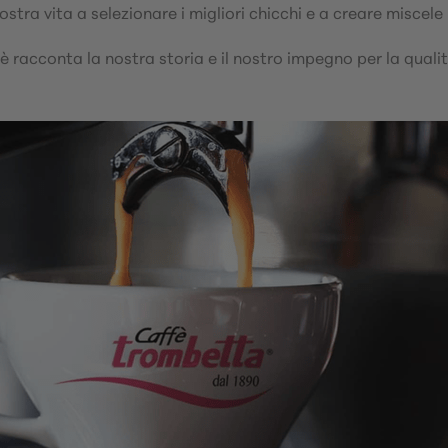
stra vita a selezionare
i migliori chicchi e a creare miscele
è racconta la nostra storia e il nostro impegno per la qualit