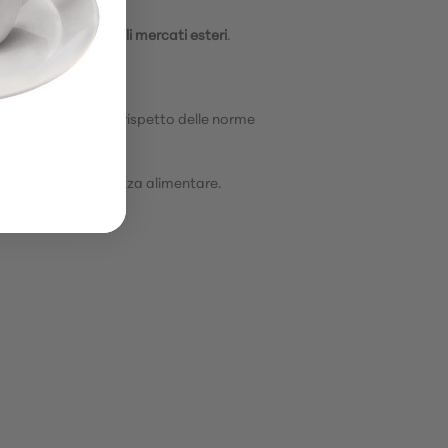
alia e nei principali mercati esteri
.
ato.
elle spedizioni, nel rispetto delle norme
ai fini della sicurezza alimentare.