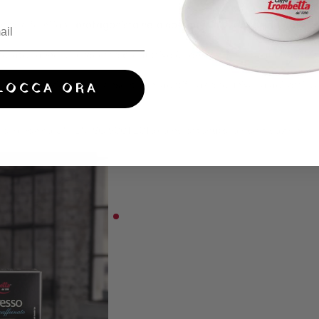
trollo familiare,
protagonista nella commercializzazione del caffè in It
nnellate l’anno e il processo produttivo è completamente automatizz
ee di produzione che consente un’identificazione univoca dei lotti e d
LOCCA ORA
do la norma UNI EN ISO 9001:2015 ed ha ottenuto la certificazione IFS 