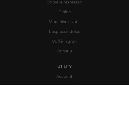
Capsule l'espresso
Cialde
Macchine e varie
L'espresso dolce
Caffè in grani
Capsule
UTILITY
Account
Registrati
Privacy Policy
Cookie Policy
Termini e condizioni
Condizioni di Vendita