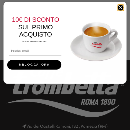
10€
DI SCONTO
SUL PRIMO
ACQUISTO
*con una spesa minima di 60€
SBLOCCA ORA
Via dei Castelli Romani, 132 , Pomezia (RM)