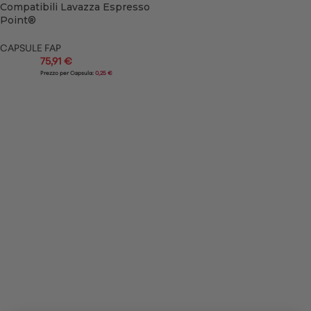
Compatibili Lavazza Espresso
Point®
CAPSULE FAP
75,91
€
Prezzo per Capsula:
0,25 €