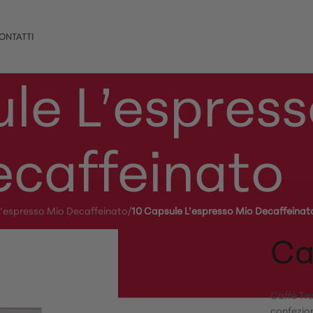
ONTATTI
le L’espres
ecaffeinato
L’espresso Mio Decaffeinato
/
10 Capsule L’espresso Mio Decaffeinat
Ca
Caffè Tr
confezio