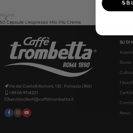
SB
Recenti
50 Capsule L’espresso Mio Più Crema
SU DI 
Azien
Storia
Cultur
Filosof
Via dei Castelli Romani, 132 , Pomezia (RM)
+39 06 9114221
Certifi
servizioclienti@caffetrombetta.it
Contat
News