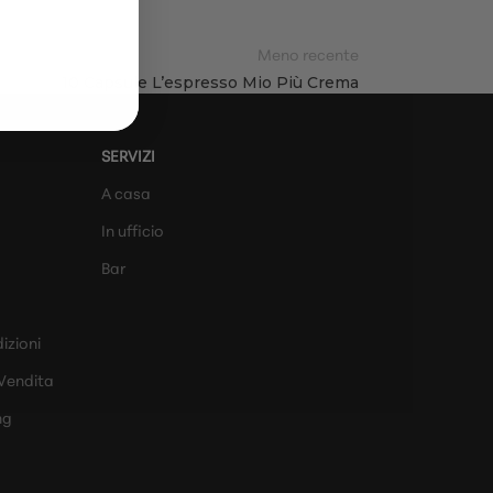
Meno recente
10 Capsule L’espresso Mio Più Crema
SERVIZI
A casa
In ufficio
Bar
izioni
 Vendita
ng