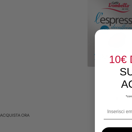
10€
S
A
*con
ACQUISTA ORA