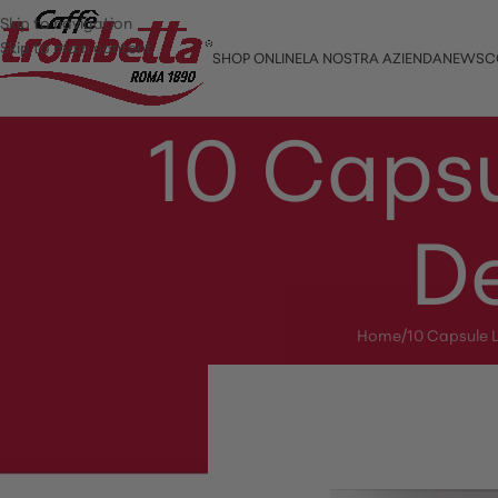
Skip to navigation
Skip to main content
SHOP ONLINE
LA NOSTRA AZIENDA
NEWS
C
10 Capsu
D
Home
/
10 Capsule 