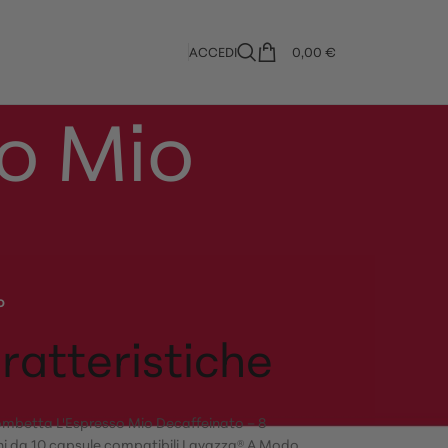
ACCEDI
0,00
€
so Mio
o
ratteristiche
ombetta L'Espresso Mio Decaffeinato – 8
ni da 10 capsule compatibili Lavazza® A Modo