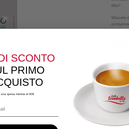
Mio®
Miscela d
conservare
Tostatu
Media
DI SCONTO
Intensit
7
UL PRIMO
CQUISTO
 una spesa minima di 60€