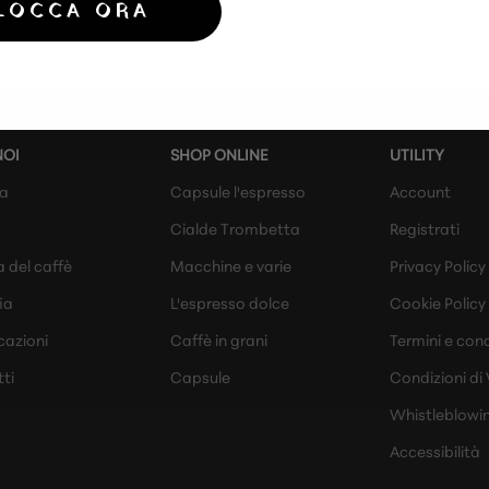
LOCCA ORA
NOI
SHOP ONLINE
UTILITY
da
Capsule l'espresso
Account
Cialde Trombetta
Registrati
a del caffè
Macchine e varie
Privacy Policy
ia
L'espresso dolce
Cookie Policy
cazioni
Caffè in grani
Termini e cond
ti
Capsule
Condizioni di
Whistleblowi
Accessibilità