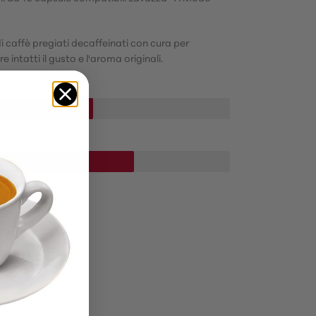
i caffè pregiati decaffeinati con cura per
 intatti il gusto e l'aroma originali.
ra
à