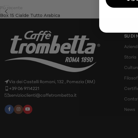
Più recente
Box 15 Cialde Tutto Arabica
SU DI 
Azien
Storia
Cultur
Filosof
Via dei Castelli Romani, 132 , Pomezia (RM)
+39 06 9114221
Certifi
servizioclienti@caffetrombetta.it
Contat
News