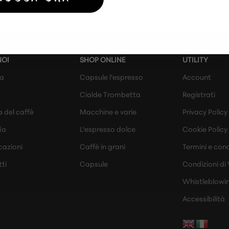
NOI
SHOP ONLINE
UTILITY
da
Capsule l'espresso
Account
Cialde Trombetta
Registrati
a del caffè
Macchine e varie
Privacy Policy
ia
L'espresso dolce
Cookie Policy
cazioni
Caffè in grani
Termini e cond
ti
Capsule
Condizioni di
Whistleblowi
Accessibilità