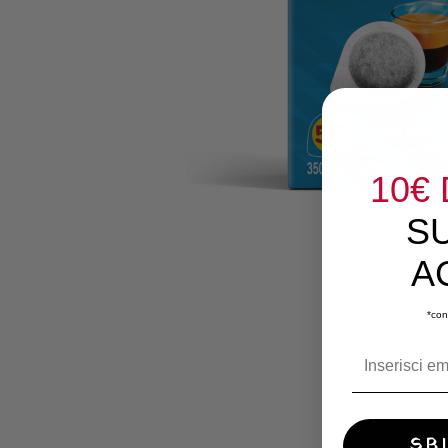
10€
S
A
*con
SB