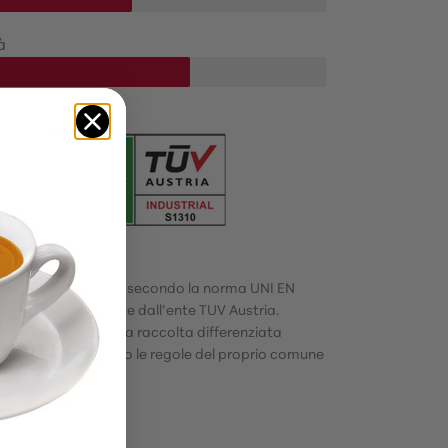
à
e sono compostabili secondo la norma UNI EN
2 e sono certificate dall’ente TUV Austria.
ssere smaltite nella raccolta differenziata
do/organico secondo le regole del proprio comune
tenenza.