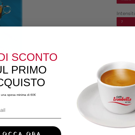
Intensit
7
DI SCONTO
UL PRIMO
CQUISTO
Le ciald
13432:200
 una spesa minima di 60€
Possono e
dell’umi
di appar
LOCCA ORA