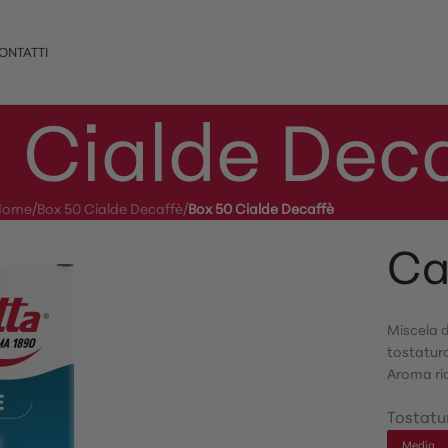
ONTATTI
 Cialde Dec
Home
/
Box 50 Cialde Decaffè
/
Box 50 Cialde Decaffè
Ca
Miscela d
tostatura
Aroma ric
Tostatu
Media