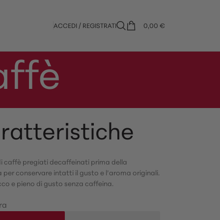
ACCEDI / REGISTRATI
0,00
€
affè
ratteristiche
i caffè pregiati decaffeinati prima della
 per conservare intatti il gusto e l’aroma originali.
co e pieno di gusto senza caffeina.
ra