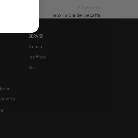
Più vecchio
Box 15 Cialde Decaffè
SERVIZI
A casa
In ufficio
Bar
izioni
 Vendita
ng