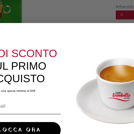
Intensit
11
DI SCONTO
UL PRIMO
CQUISTO
Le ciald
13432:200
 una spesa minima di 60€
Possono e
dell’umi
di appar
LOCCA ORA