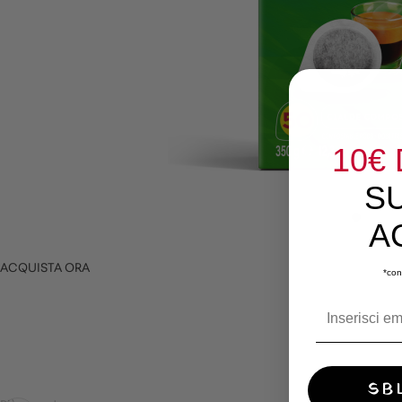
10€
S
A
ACQUISTA ORA
*con
SB