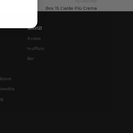
Più vecchio
Box 15 Cialde Più Crema
SERVIZI
A casa
In ufficio
Bar
izioni
 Vendita
ng