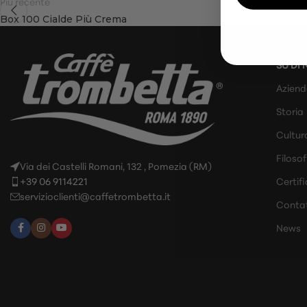
Più recente
Box 100 Cialde Più Crema
SU DI 
Azien
Storia
Cultur
Filosof
Via dei Castelli Romani, 132 , Pomezia (RM)
+39 06 9114221
Certifi
servizioclienti@caffetrombetta.it
Contat
News