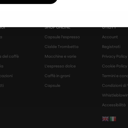
NOI
SHOP ONLINE
UTILITY
da
Capsule l'espresso
Account
Cialde Trombetta
Registrati
a del caffè
Macchine e varie
Privacy Policy
ia
L'espresso dolce
Cookie Policy
cazioni
Caffè in grani
Termini e cond
ti
Capsule
Condizioni di
Whistleblowi
Accessibilità