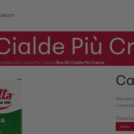
ONTATTI
Cialde Più 
me
/
Box 50 Cialde Più Crema
/
Box 50 Cialde Più Crema
Ca
Miscela d
cremosità
Tostatu
Media