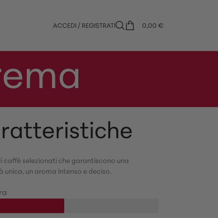
ACCEDI / REGISTRATI
0,00
€
Crema
ratteristiche
i caffè selezionati che garantiscono una
 unica, un aroma intenso e deciso.
ra