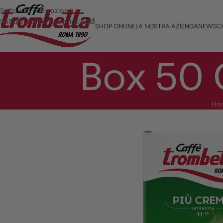
Salta alla navigazione
Salta al contenuto principale
SHOP ONLINE
LA NOSTRA AZIENDA
NEWS
C
Box 50 
Ho