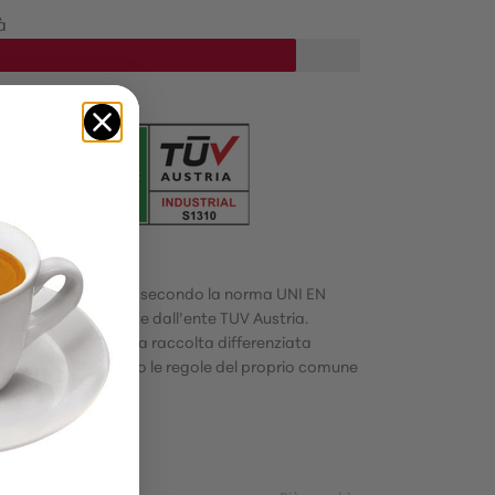
à
e sono compostabili secondo la norma UNI EN
2 e sono certificate dall’ente TUV Austria.
ssere smaltite nella raccolta differenziata
do/organico secondo le regole del proprio comune
tenenza.