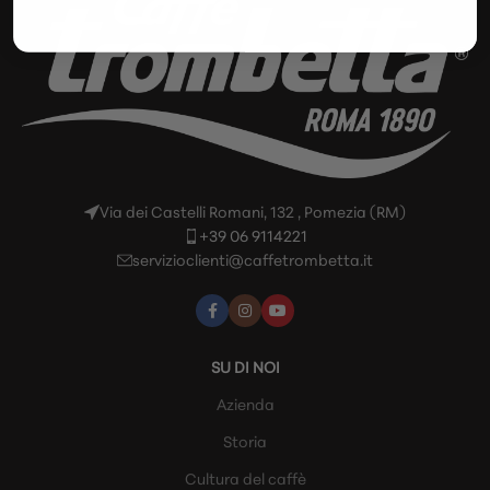
Via dei Castelli Romani, 132 , Pomezia (RM)
+39 06 9114221
servizioclienti@caffetrombetta.it
SU DI NOI
Azienda
Storia
Cultura del caffè