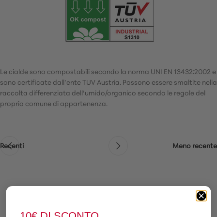
Le cialde sono compostabili secondo la norma UNI EN 13432:2002 e
sono certificate dall’ente TUV Austria. Possono essere smaltite nella
raccolta differenziata dell’umido/organico secondo le regole del
proprio comune di appartenenza.
Recenti
Meno recente
10€
DI SCONTO