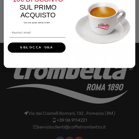
SUL PRIMO
ACQUISTO
*con una spesa minima di 60€
SBLOCCA ORA
Via dei Castelli Romani, 132 , Pomezia (RM)
+39 06 9114221
servizioclienti@caffetrombetta.it