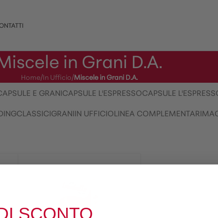
ONTATTI
Miscele in Grani D.A.
Home
/
In Ufficio
/
Miscele in Grani D.A.
CAPSULE E GRANI
CAPSULE L'ESPRESSO
CAPSULE L'ESPRESSO
DING
CLASSICI
GRANI
IN UFFICIO
LINEA COMPLEMENTARI
MAC
DI SCONTO