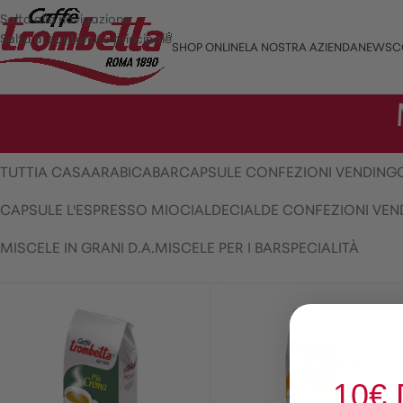
Salta alla navigazione
Salta al contenuto principale
SHOP ONLINE
LA NOSTRA AZIENDA
NEWS
C
TUTTI
A CASA
ARABICA
BAR
CAPSULE CONFEZIONI VENDING
CAPSULE L'ESPRESSO MIO
CIALDE
CIALDE CONFEZIONI VEN
MISCELE IN GRANI D.A.
MISCELE PER I BAR
SPECIALITÀ
10€