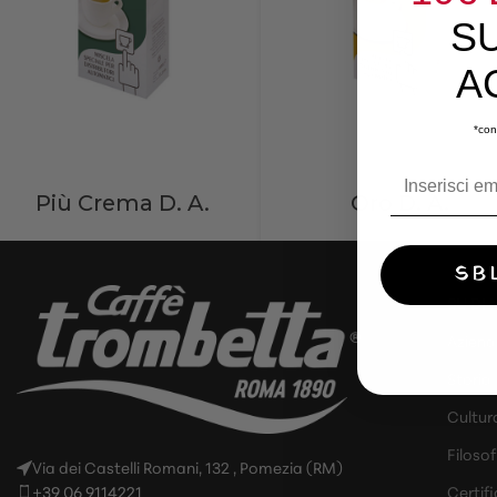
S
A
*con
Più Crema D. A.
Oro D. A.
SB
SU DI 
Azien
Storia
Cultur
Filosof
Via dei Castelli Romani, 132 , Pomezia (RM)
+39 06 9114221
Certifi