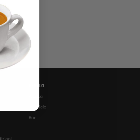
SERVIZI
A casa
In ufficio
Bar
izioni