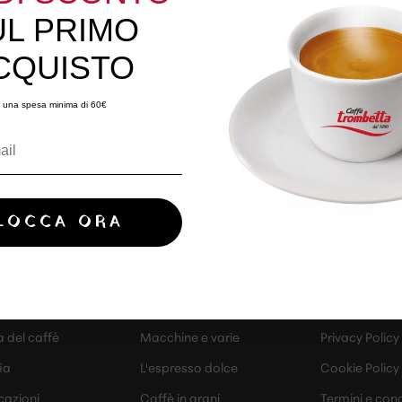
UL PRIMO
CQUISTO
 una spesa minima di 60€
Classico D. A.
LOCCA ORA
NOI
SHOP ONLINE
UTILITY
da
Capsule l'espresso
Account
Cialde Trombetta
Registrati
a del caffè
Macchine e varie
Privacy Policy
ia
L'espresso dolce
Cookie Policy
cazioni
Caffè in grani
Termini e cond