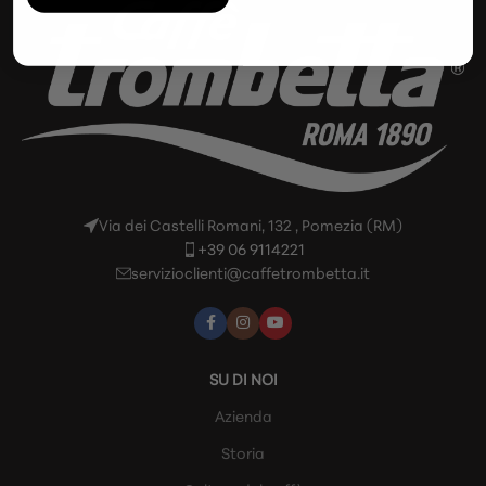
Via dei Castelli Romani, 132 , Pomezia (RM)
+39 06 9114221
servizioclienti@caffetrombetta.it
SU DI NOI
Azienda
Storia