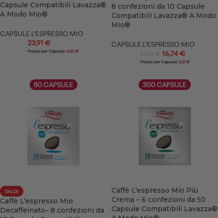
Capsule Compatibili Lavazza®
8 confezioni da 10 Capsule
A Modo Mio®
Compatibili Lavazza® A Modo
Mio®
CAPSULE L'ESPRESSO MIO
23,91
€
CAPSULE L'ESPRESSO MIO
Prezzo per Capsula:
0,30 €
16,74
€
23,91
€
Prezzo per Capsula:
0,21 €
80 CAPSULE
300 CAPSULE
Caffè L’espresso Mio Più
SALDI
Crema – 6 confezioni da 50
Caffè L’espresso Mio
Capsule Compatibili Lavazza®
Decaffeinato– 8 confezioni da