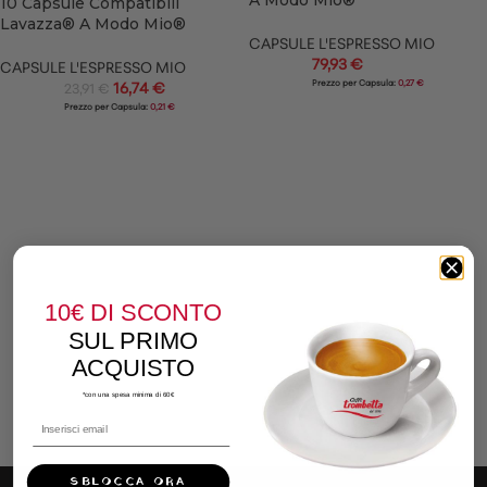
A Modo Mio®
10 Capsule Compatibili
Lavazza® A Modo Mio®
CAPSULE L'ESPRESSO MIO
79,93
€
CAPSULE L'ESPRESSO MIO
Prezzo per Capsula:
0,27 €
16,74
€
23,91
€
Prezzo per Capsula:
0,21 €
10€
DI SCONTO
SUL PRIMO
ACQUISTO
*con una spesa minima di 60€
SBLOCCA ORA