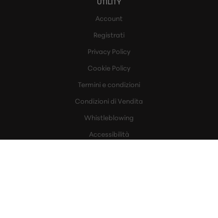
UTILITY
Account
Registrati
Privacy Policy
Cookie Policy
Termini e condizioni
Condizioni di Vendita
Whistleblowing
Accessibilità
SERVIZI
A casa
In ufficio