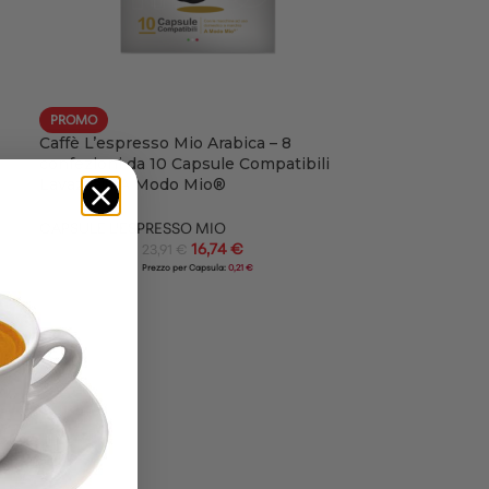
PROMO
Caffè L’espresso Mio Arabica – 8
confezioni da 10 Capsule Compatibili
Lavazza® A Modo Mio®
CAPSULE L'ESPRESSO MIO
16,74
€
23,91
€
Prezzo per Capsula:
0,21 €