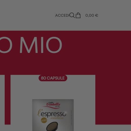
ACCEDI
0,00
€
O MIO
18
24
80 CAPSULE