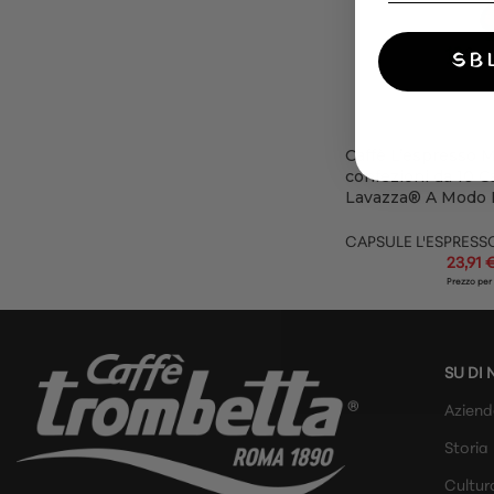
SB
Caffè L’espresso M
confezioni da 10 C
Lavazza® A Modo
CAPSULE L'ESPRESS
23,91
Prezzo per
SU DI 
Azien
Storia
Cultur