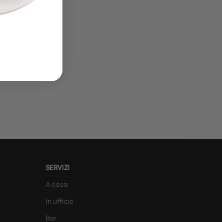
SERVIZI
A casa
In ufficio
Bar