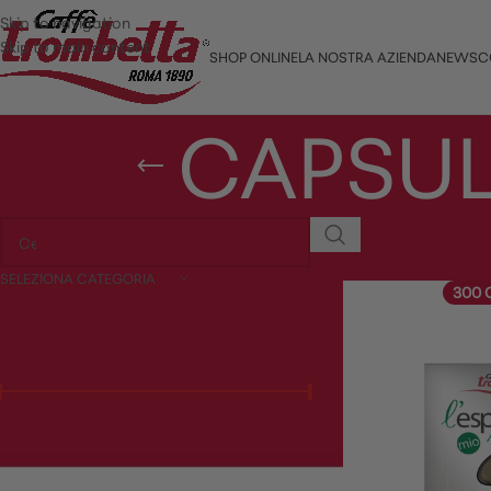
Skip to navigation
Skip to main content
SHOP ONLINE
LA NOSTRA AZIENDA
NEWS
C
CAPSUL
Home
/
CAPSULE L'E
SELEZIONA CATEGORIA
300 
FILTRA PER PREZZO
Prezzo:
10 €
—
80 €
FILTRA