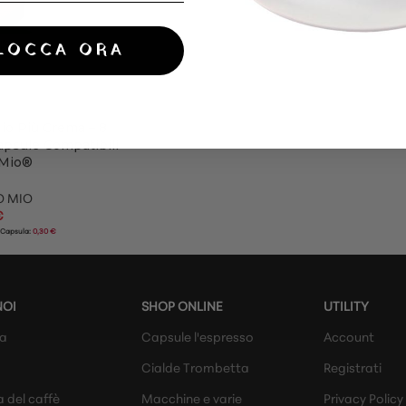
LOCCA ORA
io Più Crema – 8
apsule Compatibili
 Mio®
O MIO
€
 Capsula:
0,30 €
NOI
SHOP ONLINE
UTILITY
da
Capsule l'espresso
Account
Cialde Trombetta
Registrati
a del caffè
Macchine e varie
Privacy Policy