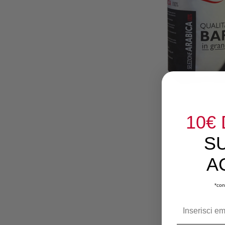
10€
S
A
*con