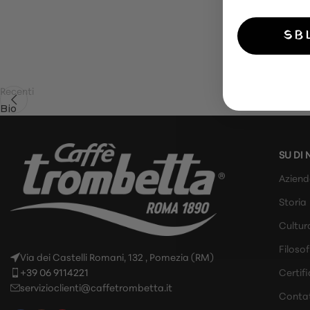
SB
Recenti
Bio
SU DI 
Azien
Storia
Cultur
Filosof
Via dei Castelli Romani, 132 , Pomezia (RM)
+39 06 9114221
Certifi
servizioclienti@caffetrombetta.it
Contat