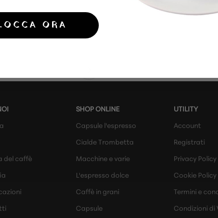
LOCCA ORA
NOI
SHOP ONLINE
UTILITY
da
Capsule l'espresso
Account
Cialde Trombetta
Registrati
a del caffè
Macchine e varie
Privacy Policy
ia
L'espresso dolce
Cookie Policy
cazioni
Caffè in grani
Termini e cond
ti
Capsule
Condizioni di