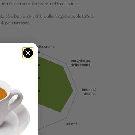
una tessitura della crema fitta e lucida.
cidità è ben bilanciata dalle note cioccolatate e
 di pan tostato.