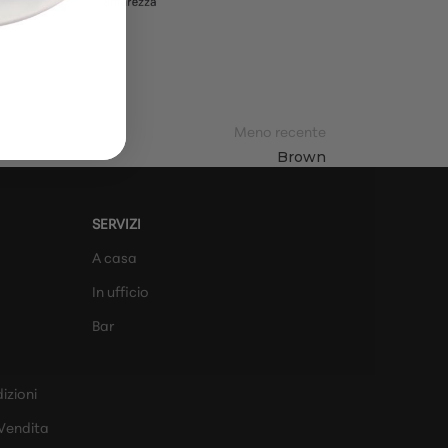
Meno recente
Brown
SERVIZI
A casa
In ufficio
Bar
izioni
 Vendita