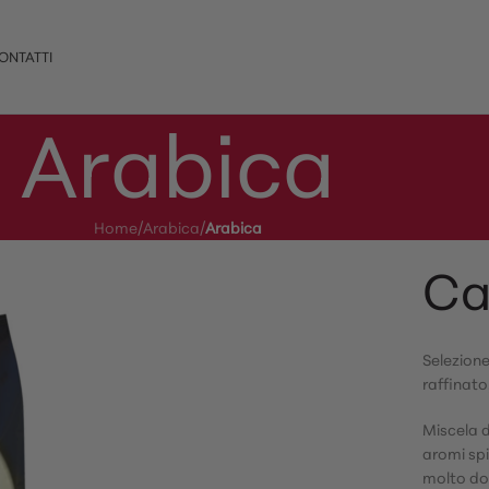
ONTATTI
Arabica
Home
/
Arabica
/
Arabica
Ca
Selezione
raffinat
Miscela d
aromi spi
molto do