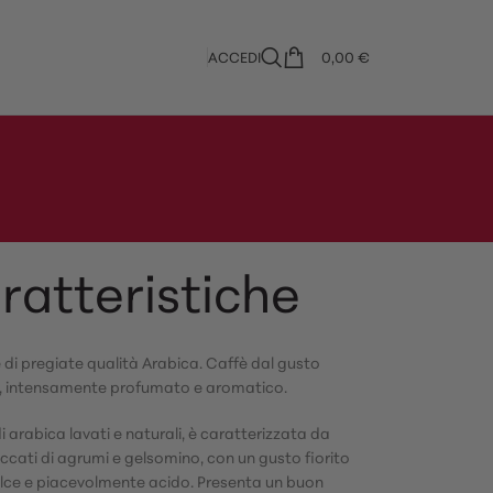
ACCEDI
0,00
€
ratteristiche
 di pregiate qualità Arabica. Caffè dal gusto
o, intensamente profumato e aromatico.
i arabica lavati e naturali, è caratterizzata da
ccati di agrumi e gelsomino, con un gusto fiorito
lce e piacevolmente acido. Presenta un buon