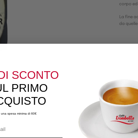
corpo ed 
La fine a
da quelle
DI SCONTO
UL PRIMO
CQUISTO
 una spesa minima di 60€