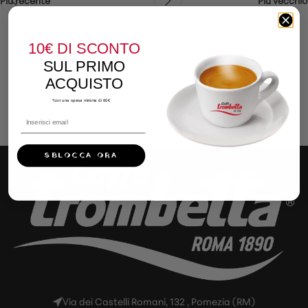
Più recente
Più vecchio
10€
DI SCONTO
SUL PRIMO
ACQUISTO
*con una spesa minima di 60€
SBLOCCA ORA
Via dei Castelli Romani, 132 , Pomezia (RM)